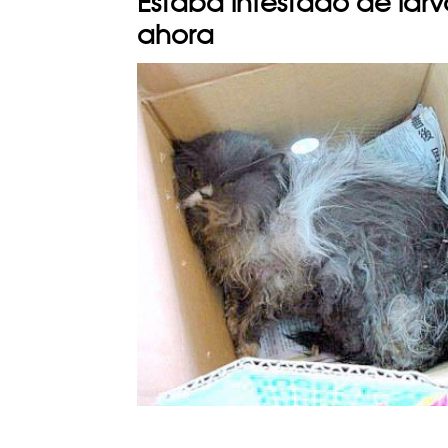
Estaba infestado de larv
ahora