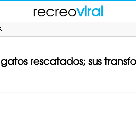
recreo
viral
gatos rescatados; sus trans