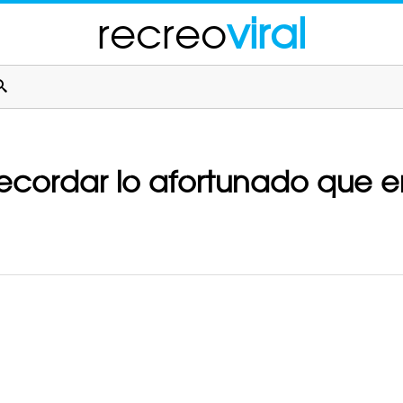
recreo
viral
cordar lo afortunado que er