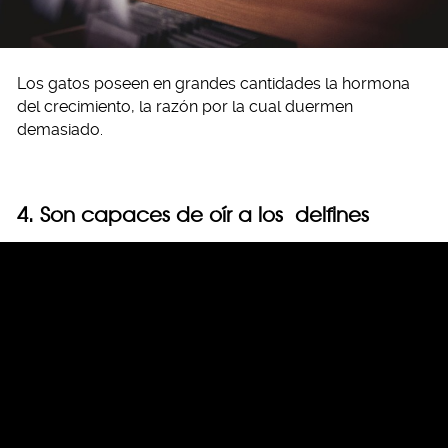
Los gatos poseen en grandes cantidades la hormona
del crecimiento, la razón por la cual duermen
demasiado.
4. Son capaces de oír a los delfines