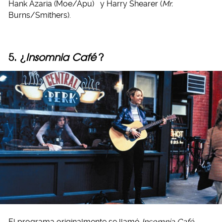
Hank Azaria (Moe/Apu)
y Harry Shearer (
Mr.
Burns/Smithers).
5. ¿
Insomnia Café
?
El programa originalmente se llamó
Insomnia Café
.