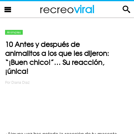
recreo
viral
Animales
10 Antes y después de
animalitos a los que les dijeron:
“¡Buen chico!”… Su reacción,
¡única!
Por
Diana Diaz