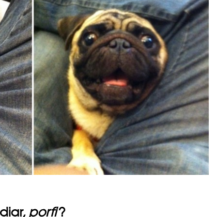
diar,
porfi
?