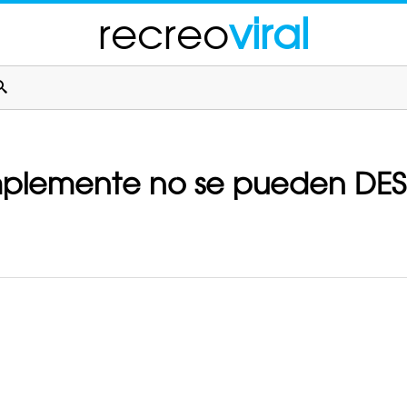
recreo
viral
implemente no se pueden DE