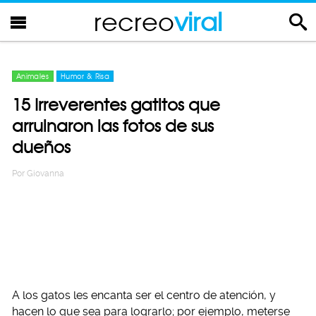
recreo
viral
Animales
Humor & Risa
15 Irreverentes gatitos que
arruinaron las fotos de sus
dueños
Por
Giovanna
A los gatos les encanta ser el centro de atención, y
hacen lo que sea para lograrlo; por ejemplo, meterse