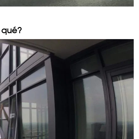
o qué?