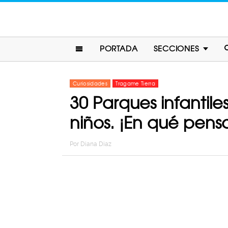
PORTADA
SECCIONES
Curiosidades
Tragame Tierra
30 Parques infantil
niños. ¡En qué pensa
Por
Diana Diaz