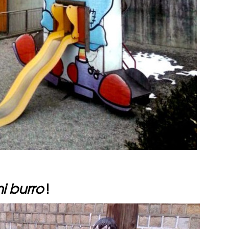
i burro
!