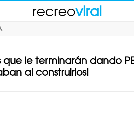
recreo
viral
es que le terminarán dando P
ban al construirlos!