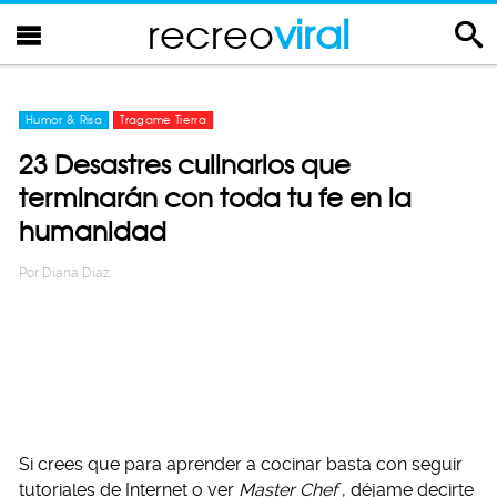
recreo
viral
Humor & Risa
Tragame Tierra
23 Desastres culinarios que
terminarán con toda tu fe en la
humanidad
Por
Diana Diaz
Si crees que para aprender a cocinar basta con seguir
tutoriales de Internet o ver
Master Chef
, déjame decirte