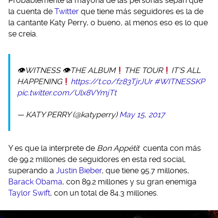
Probablemente la mayoría de las personas sepan que
la cuenta de
Twitter
que tiene más seguidores es la de
la cantante Katy Perry, o bueno, al menos eso es lo que
se creía.
👁WITNESS 👁THE ALBUM
THE TOUR
IT'S ALL
HAPPENING
https://t.co/fz83TjrJUr
#WITNESSKP
pic.twitter.com/Ulx8VYmjTt
— KATY PERRY (@katyperry)
May 15, 2017
Y es que la interprete de
Bon Appétit
cuenta con más
de 99.2 millones de seguidores en esta red social,
superando a
Justin Bieber
, que tiene 95.7 millones,
Barack Obama
, con 89.2 millones y su gran enemiga
Taylor Swift
, con un total de 84.3 millones.