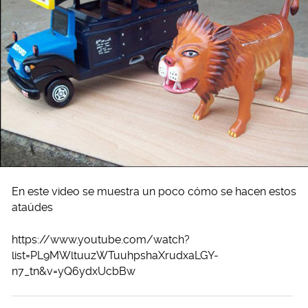
En este video se muestra un poco cómo se hacen estos
ataúdes
https://www.youtube.com/watch?
list=PL9MWltuuzWTuuhpshaXrudxaLGY-
n7_tn&v=yQ6ydxUcbBw