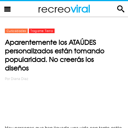
recreo
viral
Curiosidades
Tragame Tierra
Aparentemente los ATAÚDES
personalizados están tomando
popularidad. No creerás los
diseños
Por
Diana Diaz