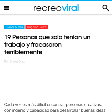
recreo
viral
Humor & Risa
Tragame Tierra
19 Personas que solo tenían un
trabajo y fracasaron
terriblemente
Por
Diana Diaz
Cada vez es más difícil encontrar personas creativas,
con ingenio y capacidad para desarrollar buenas ideas,