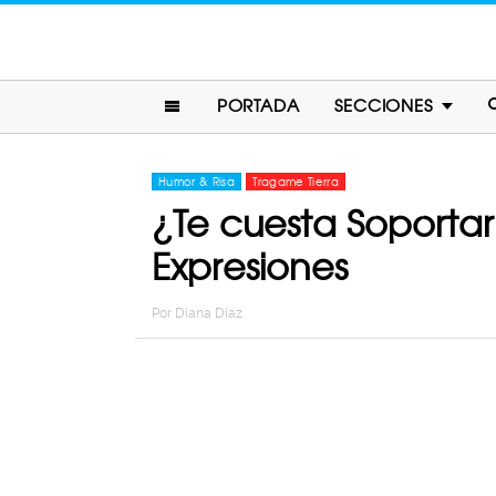
PORTADA
SECCIONES
Humor & Risa
Tragame Tierra
¿Te cuesta Soportar
Expresiones
Por
Diana Diaz