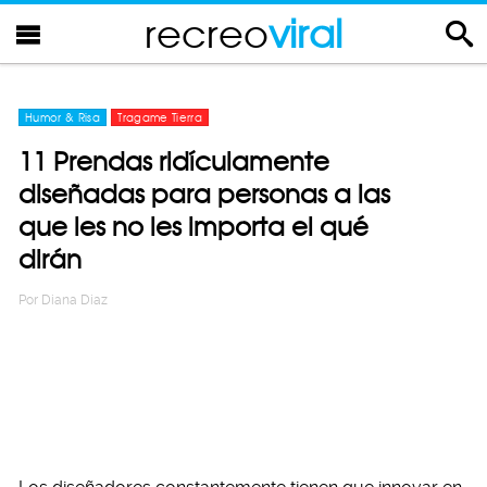
recreo
viral
Humor & Risa
Tragame Tierra
11 Prendas ridículamente
diseñadas para personas a las
que les no les importa el qué
dirán
Por
Diana Diaz