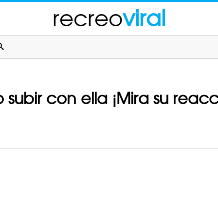
recreo
viral
o subir con ella ¡Mira su reac