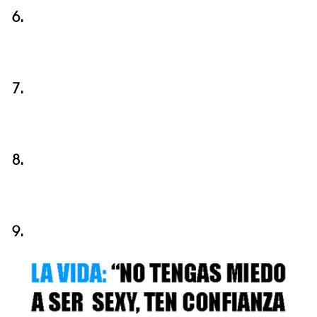
6.
7.
8.
9.