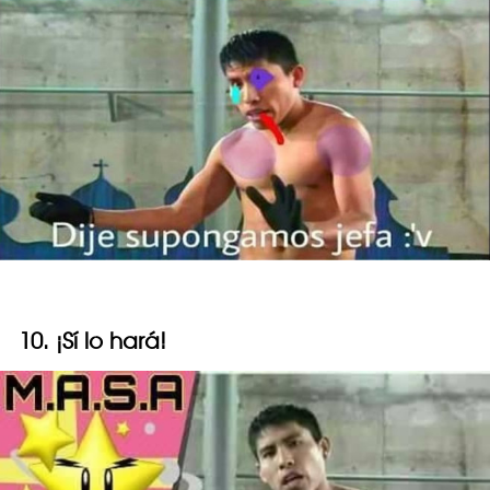
10. ¡Sí lo hará!