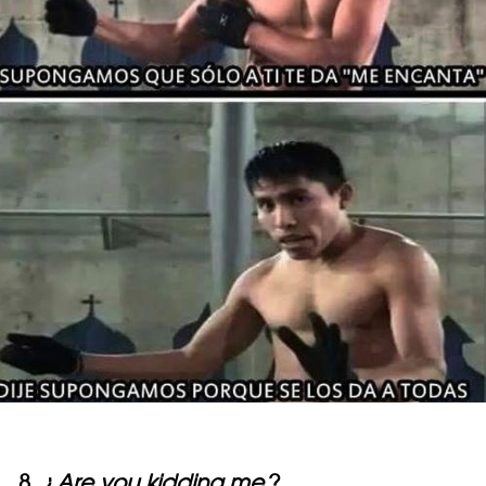
8. ¿
Are you kidding me
?