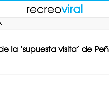
recreo
viral
e la ‘supuesta visita’ de Peñ