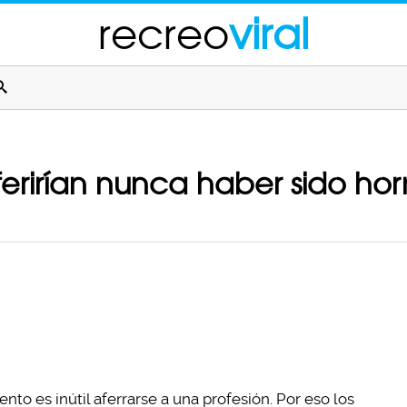
recreo
viral
ferirían nunca haber sido ho
to es inútil aferrarse a una profesión. Por eso los