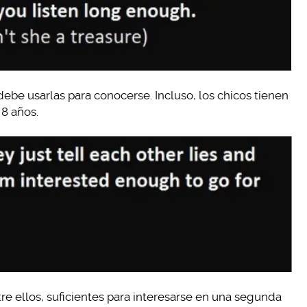
 debe usarlas para conocerse. Incluso, los chicos tienen
 8 años.
tre ellos, suficientes para interesarse en una segunda