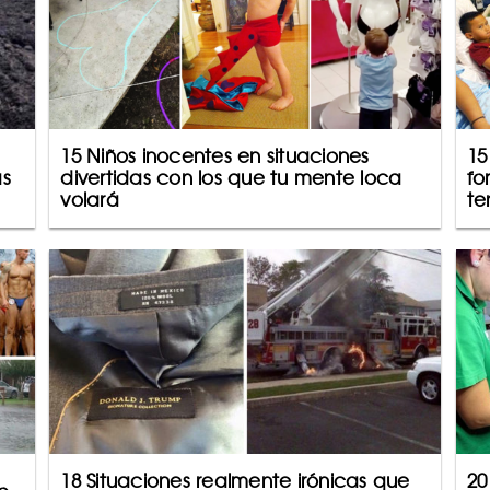
15 Niños inocentes en situaciones
15
ás
divertidas con los que tu mente loca
fo
volará
te
18 Situaciones realmente irónicas que
20