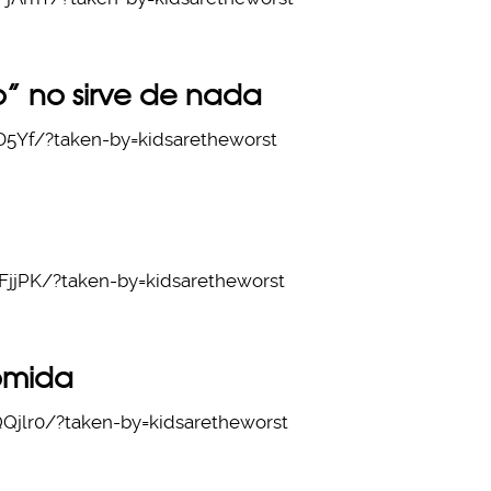
o” no sirve de nada
D5Yf/?taken-by=kidsaretheworst
jjPK/?taken-by=kidsaretheworst
omida
jlr0/?taken-by=kidsaretheworst