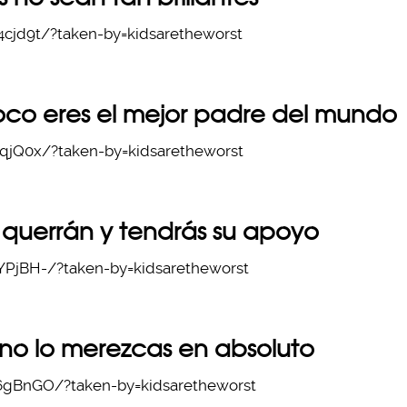
cjd9t/?taken-by=kidsaretheworst
oco eres el mejor padre del mundo
qjQ0x/?taken-by=kidsaretheworst
e querrán y tendrás su apoyo
PjBH-/?taken-by=kidsaretheworst
no lo merezcas en absoluto
gBnGO/?taken-by=kidsaretheworst