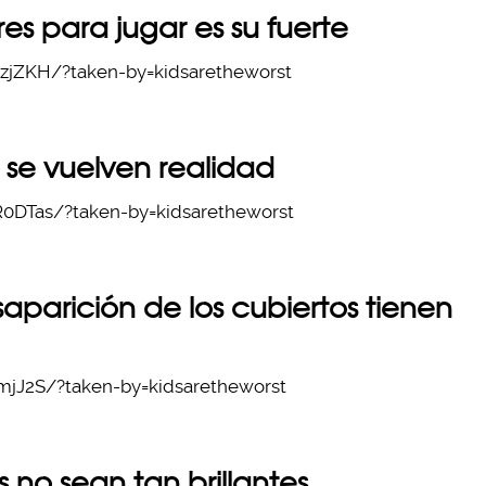
es para jugar es su fuerte
zjZKH/?taken-by=kidsaretheworst
s se vuelven realidad
0DTas/?taken-by=kidsaretheworst
esaparición de los cubiertos tienen
jJ2S/?taken-by=kidsaretheworst
 no sean tan brillantes