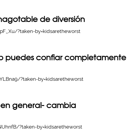
inagotable de diversión
pF_Xu/?taken-by=kidsaretheworst
no puedes confiar completamente
LBna9/?taken-by=kidsaretheworst
da en general- cambia
UhnfB/?taken-by=kidsaretheworst