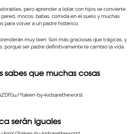
adorables, pero aprender a lidiar con hijos se convierte
a pared, mocos, babas, comida en el suelo y muchas
s para volver a un padre histérico.
mprenderán muy bien. Son más graciosas que trágicas, y
, porque ser padre definitivamente te cambió la vida.
ías sabes que muchas cosas
ZDfGu/?taken-by=kidsaretheworst
nca serán iguales
-jAmY/?taken-by=kidsaretheworst