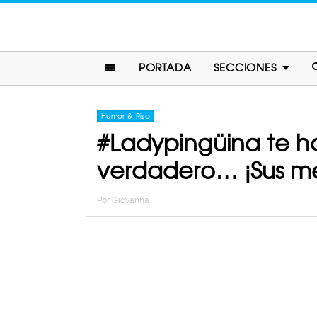
PORTADA
SECCIONES
Humor & Risa
#Ladypingüina te ha
verdadero… ¡Sus me
Por
Giovanna