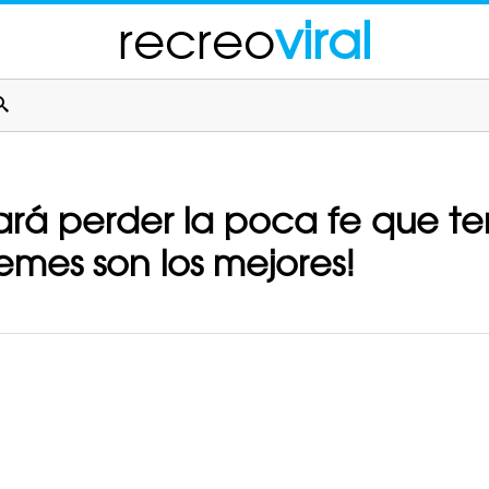
recreo
viral
rá perder la poca fe que te
mes son los mejores!