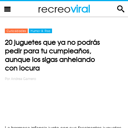
recreo
viral
Curiosidades
Humor & Risa
20 juguetes que ya no podrás
pedir para tu cumpleaños,
aunque los sigas anhelando
con locura
Por
Andrea Gamero