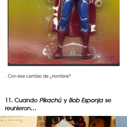
… Con ese cambio de ¿nombre?
11. Cuando
Pikachú
y
Bob Esponja
se
reunieron…