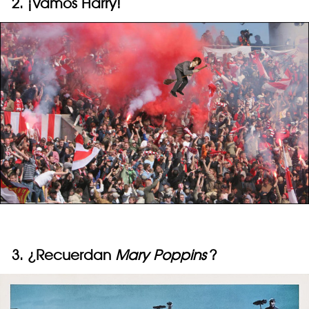
2. ¡Vamos Harry!
3. ¿Recuerdan
Mary Poppins
?