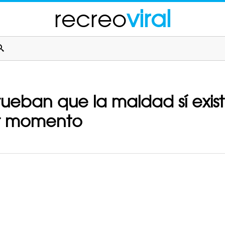
recreo
viral
ueban que la maldad sí exis
er momento