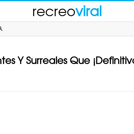
recreo
viral
tes Y Surreales Que ¡Definit