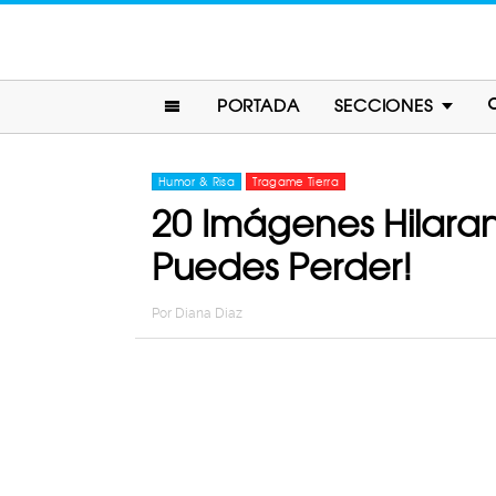
PORTADA
SECCIONES
Humor & Risa
Tragame Tierra
20 Imágenes Hilaran
Puedes Perder!
Por
Diana Diaz