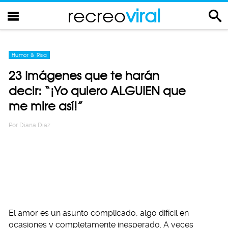
recreo
viral
Humor & Risa
23 Imágenes que te harán
decir: “¡Yo quiero ALGUIEN que
me mire así!”
Por
Diana Diaz
El amor es un asunto complicado, algo difícil en
ocasiones y completamente inesperado. A veces