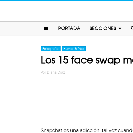
PORTADA
SECCIONES
Fotografia
Humor & Risa
Los 15 face swap más
Por
Diana Diaz
Snapchat es una adicción, tal vez cuan