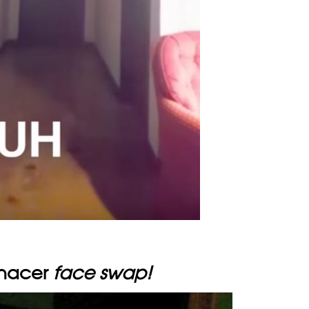
 hacer
face swap!