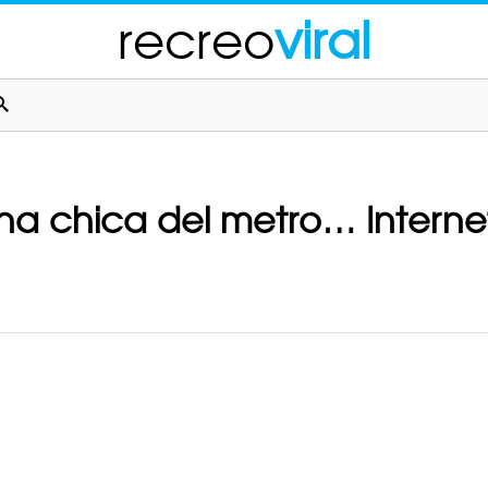
recreo
viral
na chica del metro… Internet