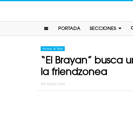
PORTADA
SECCIONES
Humor & Risa
“El Brayan” busca u
la friendzonea
Por
Diana Diaz