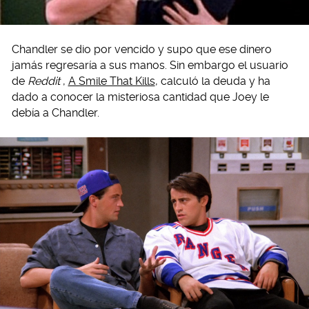
Chandler se dio por vencido y supo que ese dinero
jamás regresaría a sus manos. Sin embargo el usuario
de
Reddit
,
A Smile That Kills
, calculó la deuda y ha
dado a conocer la misteriosa cantidad que Joey le
debía a Chandler.