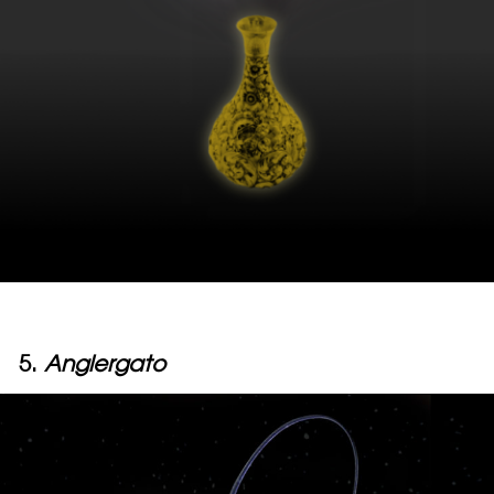
5.
Anglergato