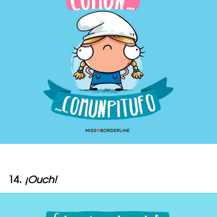
14.
¡Ouch!