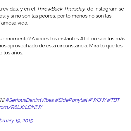
revidas, y en el
ThrowBack Thursday
de Instagram se
as; y si no son las peores, por lo menos no son las
famosa vida.
 ese momento? A veces los instantes #tbt no son los más
os aprovechado de esta circunstancia. Mira lo que les
e los años.
?!!
#SeriousDenimVibes
#SidePonytail
#WOW
#TBT
er.com/R8LXrLONlW
bruary 19, 2015