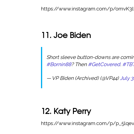
https://www.instagram.com/p/omvK3
11. Joe Biden
Short sleeve button-downs are coming
#Bornin88
? Then
#GetCovered
.
#TB
— VP Biden (Archived) (@VP44)
July 3
12. Katy Perry
https://www.instagram.com/p/p_5lqe