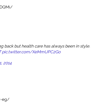
lDQMi/
 back but health care has always been in style.
T
pic.twitter.com/XeMmUPC2Go
1, 2014
v-eg/