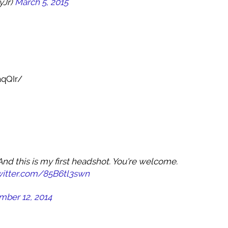
yJr)
March 5, 2015
qQIr/
 this is my first headshot. You're welcome.
twitter.com/85B6tl3swn
mber 12, 2014