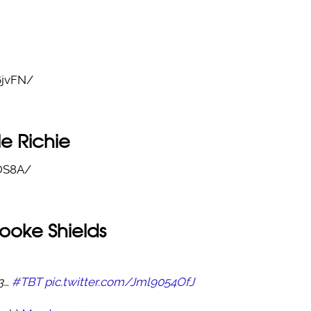
6jvFN/
le Richie
OS8A/
rooke Shields
93…
#TBT
pic.twitter.com/Jml9054OfJ