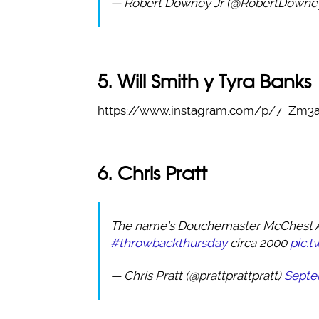
— Robert Downey Jr (@RobertDowne
5. Will Smith y Tyra Banks
https://www.instagram.com/p/7_Zm3a
6. Chris Pratt
The name's Douchemaster McChest And
#throwbackthursday
circa 2000
pic.
— Chris Pratt (@prattprattpratt)
Septe