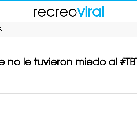
recreo
viral
 no le tuvieron miedo al #TBT