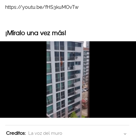
https://youtu.be/fHS3kuMOvTw
¡Míralo una vez más!
Creditos:
La voz del muro