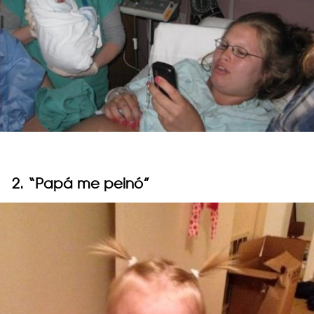
2. “Papá me peinó”