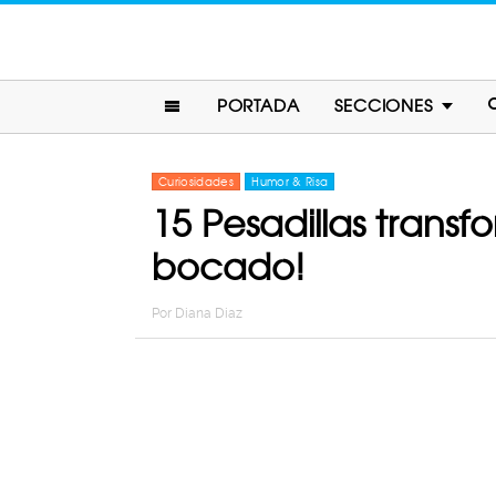
PORTADA
SECCIONES
Curiosidades
Humor & Risa
15 Pesadillas tran
bocado!
Por
Diana Diaz