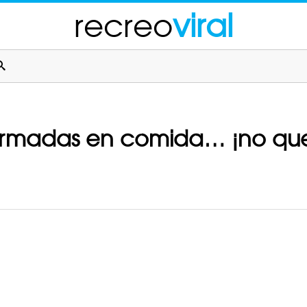
recreo
viral
sformadas en comida… ¡no que