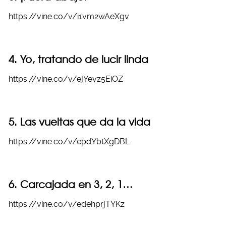
https://vine.co/v/i1vm2wAeXgv
4. Yo, tratando de lucir linda
https://vine.co/v/ejYevz5EiOZ
5. Las vueltas que da la vida
https://vine.co/v/epdYbtXgDBL
6. Carcajada en 3, 2, 1…
https://vine.co/v/edehprjTYKz