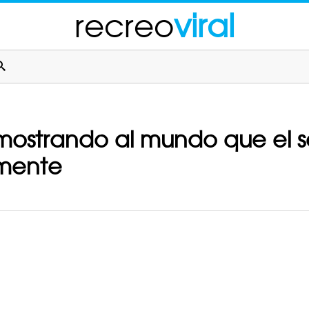
recreo
viral
emostrando al mundo que el 
amente