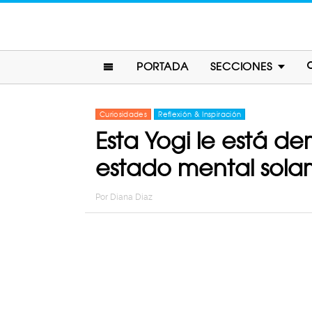
PORTADA
SECCIONES
Curiosidades
Reflexión & Inspiración
Esta Yogi le está d
estado mental sol
Por
Diana Diaz