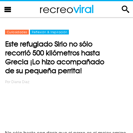
recreo
viral
Curiosidades
Reflexión & Inspiración
Este refugiado Sirio no sólo
recorrió 500 kilómetros hasta
Grecia ¡Lo hizo acompañado
de su pequeña perrita!
Por
Diana Diaz