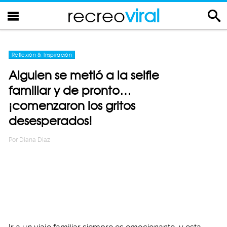
recreo
viral
Reflexión & Inspiración
Alguien se metió a la selfie
familiar y de pronto…
¡comenzaron los gritos
desesperados!
Por
Diana Diaz