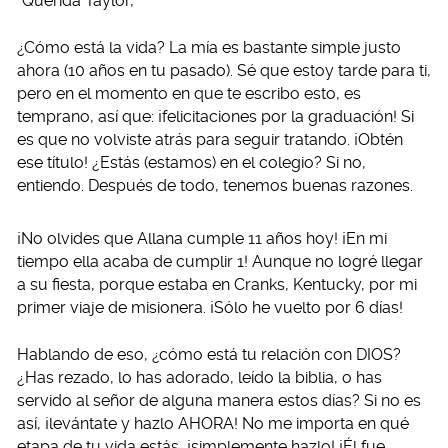
“Querida Taylor,
¿Cómo está la vida? La mía es bastante simple justo
ahora (10 años en tu pasado). Sé que estoy tarde para ti,
pero en el momento en que te escribo esto, es
temprano, así que: ¡felicitaciones por la graduación! Si
es que no volviste atrás para seguir tratando. ¡Obtén
ese título! ¿Estás (estamos) en el colegio? Si no,
entiendo. Después de todo, tenemos buenas razones.
¡No olvides que Allana cumple 11 años hoy! ¡En mi
tiempo ella acaba de cumplir 1! Aunque no logré llegar
a su fiesta, porque estaba en Cranks, Kentucky, por mi
primer viaje de misionera. ¡Sólo he vuelto por 6 días!
Hablando de eso, ¿cómo está tu relación con DIOS?
¿Has rezado, lo has adorado, leído la biblia, o has
servido al señor de alguna manera estos días? Si no es
así, ¡levántate y hazlo AHORA! No me importa en qué
etapa de tu vida estás, ¡simplemente hazlo! ¡Él fue