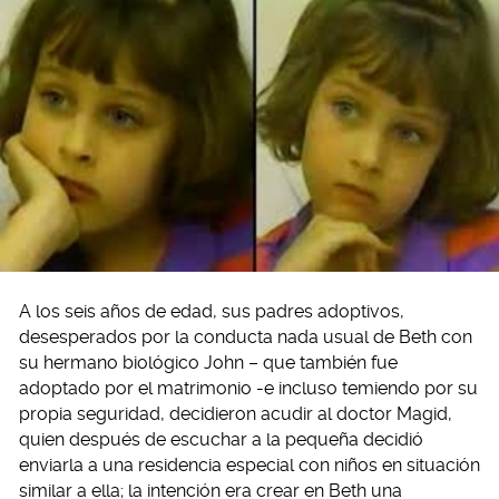
A los seis años de edad, sus padres adoptivos,
desesperados por la conducta nada usual de Beth con
su hermano biológico John – que también fue
adoptado por el matrimonio -e incluso temiendo por su
propia seguridad, decidieron acudir al doctor Magid,
quien después de escuchar a la pequeña decidió
enviarla a una residencia especial con niños en situación
similar a ella; la intención era crear en Beth una