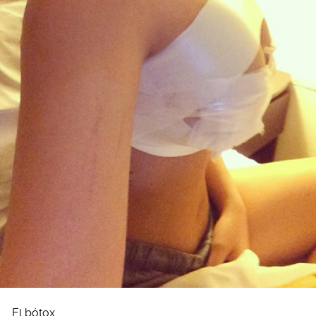
El bótox