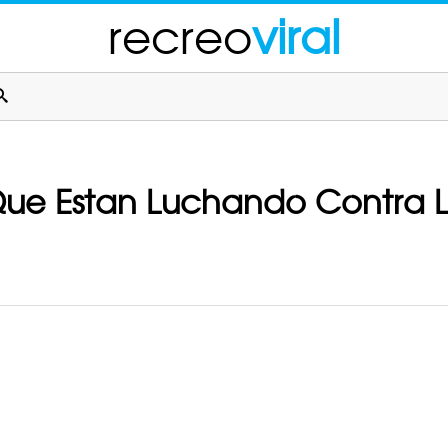
recreo
viral
Que Estan Luchando Contra 