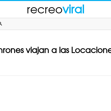
recreo
viral
rones viajan a las Locacion