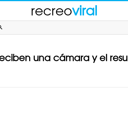
recreo
viral
reciben una cámara y el resul