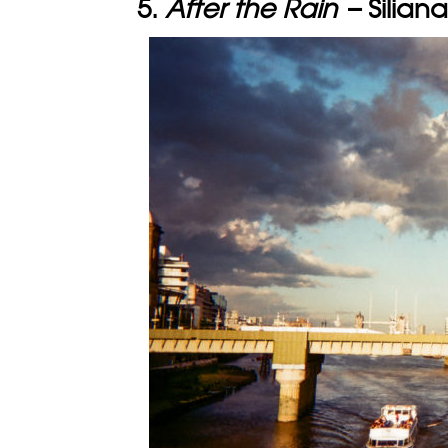
5.
After the Rain
– Siliana