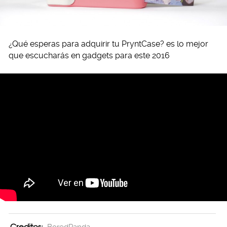
¿Qué esperas para adquirir tu PryntCase? es lo mejor
que escucharás en gadgets para este 2016
Creditos:
BoredPanda