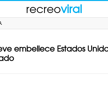
recreo
viral
ieve embellece Estados Unid
lado